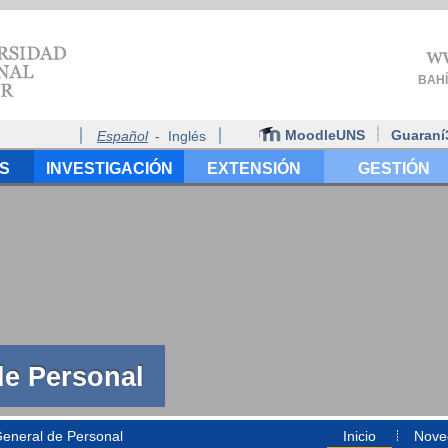
BAHÍ
MoodleUNS
Guaran
Español
-
Inglés
S
INVESTIGACIÓN
EXTENSIÓN
GESTIÓN
de Personal
General de Personal
Inicio
Nove