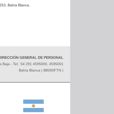
1253, Bahía Blanca.
DIRECCIÓN GENERAL DE PERSONAL
ta Baja - Tel.: 54 291 4595000, 4595001
Bahía Blanca ( B8000FTN )