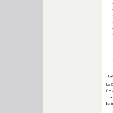
Det
La D
Prev
Suel
ha i