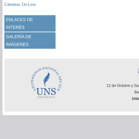
Cátedras On-Line
ENLACES DE
INTERÉS
GALERÍA DE
IMÁGENES
12 de Octubre y Sa
Ba
Uni