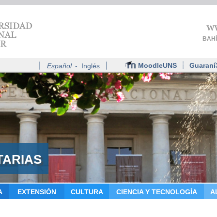
BAHÍ
MoodleUNS
Guaran
Español
-
Inglés
TARIAS
A
EXTENSIÓN
CULTURA
CIENCIA Y TECNOLOGÍA
A