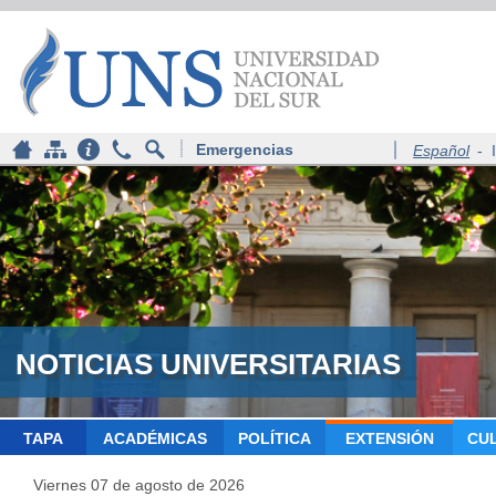
Emergencias
Español
-
NOTICIAS UNIVERSITARIAS
TAPA
ACADÉMICAS
POLÍTICA
EXTENSIÓN
CU
Viernes 07 de agosto de 2026