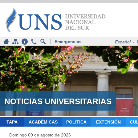
Emergencias
Español
-
NOTICIAS UNIVERSITARIAS
TAPA
ACADÉMICAS
POLÍTICA
EXTENSIÓN
CU
Domingo 09 de agosto de 2026