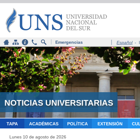
Emergencias
Español
-
NOTICIAS UNIVERSITARIAS
TAPA
ACADÉMICAS
POLÍTICA
EXTENSIÓN
CU
Lunes 10 de agosto de 2026