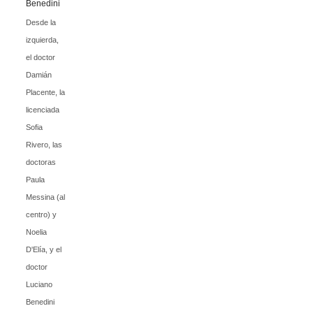
Desde la
izquierda,
el doctor
Damián
Placente, la
licenciada
Sofia
Rivero, las
doctoras
Paula
Messina (al
centro) y
Noelia
D'Elía, y el
doctor
Luciano
Benedini