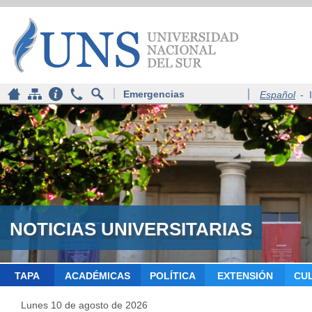
Emergencias
Español
-
NOTICIAS UNIVERSITARIAS
TAPA
ACADÉMICAS
POLÍTICA
EXTENSIÓN
CU
Lunes 10 de agosto de 2026