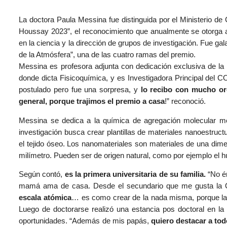
La doctora Paula Messina fue distinguida por el Ministerio d
Houssay 2023”, el reconocimiento que anualmente se otorga a
en la ciencia y la dirección de grupos de investigación. Fue ga
de la Atmósfera”, una de las cuatro ramas del premio.
Messina es profesora adjunta con dedicación exclusiva de l
donde dicta Fisicoquímica, y es Investigadora Principal del
postulado pero fue una sorpresa, y
lo recibo con mucho or
general, porque trajimos el premio a casa
!” reconoció.
Messina se dedica a la química de agregación molecular me
investigación busca crear plantillas de materiales nanoestruc
el tejido óseo. Los nanomateriales son materiales de una dime
milímetro. Pueden ser de origen natural, como por ejemplo el humo
Según contó,
es la primera universitaria de su familia.
“No ér
mamá ama de casa. Desde el secundario que me gusta la 
escala atómica
… es como crear de la nada misma, porque la 
Luego de doctorarse realizó una estancia pos doctoral en l
oportunidades. “Además de mis papás,
quiero destacar a to