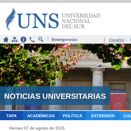
Emergencias
Español
-
NOTICIAS UNIVERSITARIAS
TAPA
ACADÉMICAS
POLÍTICA
EXTENSIÓN
CU
Viernes 07 de agosto de 2026