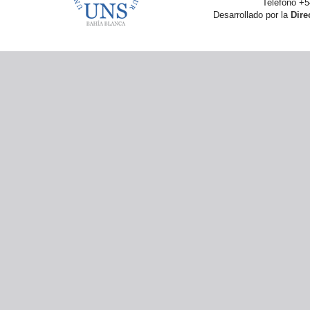
Teléfono +5
Desarrollado por la
Dire